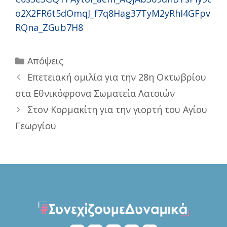
o2X2FR6t5dOmqJ_f7q8Hag37TyM2yRhI4GFpv
RQna_ZGub7H8
Categories
Απόψεις
Επετειακή ομιλία για την 28η Οκτωβρίου
στα Εθνικόφρονα Σωματεία Λατσιών
Στον Κορμακίτη για την γιορτή του Αγίου
Γεωργίου