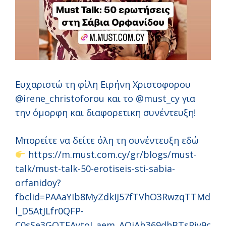
Ευχαριστώ τη φίλη Ειρήνη Χριστοφορου
@irene_christoforou και το @must_cy για
την όμορφη και διαφορετικη συνέντευξη!
Μπορείτε να δείτε όλη τη συνέντευξη εδώ
https://m.must.com.cy/gr/blogs/must-
talk/must-talk-50-erotiseis-sti-sabia-
orfanidoy?
fbclid=PAAaYIb8MyZdkIJ57fTVhO3RwzqTTMd
l_D5AtJLfr0QFP-
C0sSe3GQTFAytoI_aem_AQjAb369dhBTsPiy9c