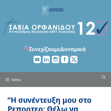
Skip
to
content
Menu
“Η συνέντευξη μου στο
Ρεπορτερ: Θέλω να