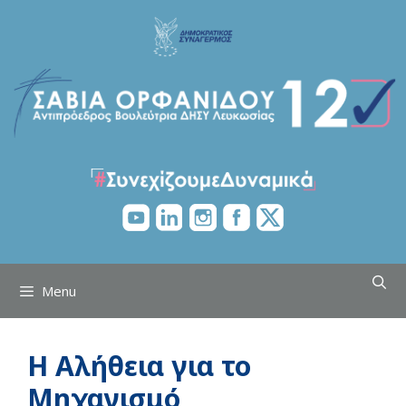
Skip
to
content
Menu
Η Αλήθεια για το
Μηχανισμό